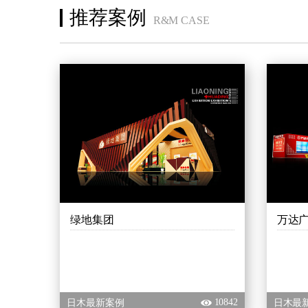
推荐案例
R&M CASE
绿地集团
万达
10842
日木最新案例
日木